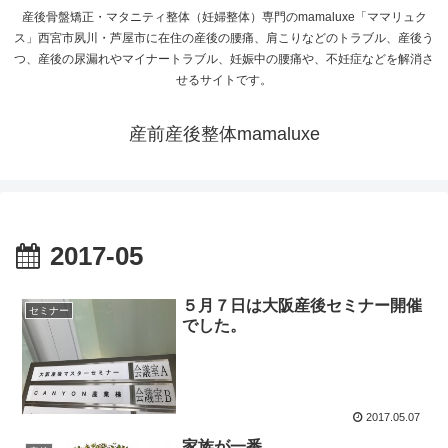
産後骨盤矯正・マタニティ整体（妊婦整体）専門のmamaluxe「ママリュク
ス」西宮市夙川・芦屋市に在住の産後の腰痛、肩こりなどのトラブル、産後う
つ、産後の尿漏れやマイナートラブル、妊娠中の腰痛や、不妊症などを解消さ
せるサイトです。
産前産後整体mamaluxe
2017-05
５月７日は大阪産後セミナー開催
セミナー
でした。
2017.05.07
家族が一番