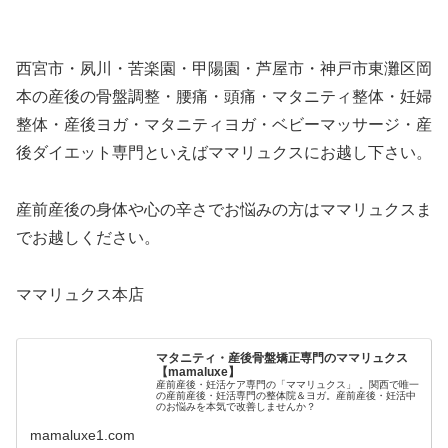
西宮市・夙川・苦楽園・甲陽園・芦屋市・神戸市東灘区岡
本の産後の骨盤調整・腰痛・頭痛・マタニティ整体・妊婦
整体・産後ヨガ・マタニティヨガ・ベビーマッサージ・産
後ダイエット専門といえばママリュクスにお越し下さい。
産前産後の身体や心の辛さでお悩みの方はママリュクスま
でお越しください。
ママリュクス本店
マタニティ・産後骨盤矯正専門のママリュクス
【mamaluxe】
産前産後・妊活ケア専門の「ママリュクス」 。関西で唯一
の産前産後・妊活専門の整体院＆ヨガ。産前産後・妊活中
のお悩みを本気で改善しませんか？
mamaluxe1.com