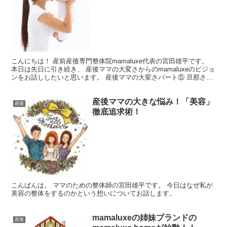
こんにちは！ 産前産後専門整体院mamaluxe代表の宮田雄平です。
本日は先日に引き続き、 産後ママの大変さからのmamaluxeのビジョ
ンをお話ししたいと思います。 産後ママの大変さパート⑤ 旦那さん
が妊娠中は優しかったが、産んだ途端に...
産後ママの大きな悩み！「美容」
産後
徹底追求術！
こんばんは。 ママのための整体師の宮田雄平です。 今日はなぜ私が
美容の整体をするのかという想いについてお話します。
mamaluxeの姉妹ブランドの
産後