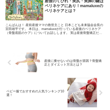
産後のくびれ・美尻・美脚の鍵は
産後
ペリネケアにあり！mamaluxeの
ペリネケアとは？
こんばんは！ 産前産後ママの救世主こと 日本こども未来協会会長の
宮田雄平です。 本日は、mamaluxeが行っている産後のペリネケア
（骨盤底筋のケア）についてお話しします。 実は産後骨盤矯正だけ
では産後ケアは不十分なのです。 mamalux...
産後に痩せないのは骨盤が原因？骨盤矯
正とダイエット方法とは？
ベビー服でおすすめの人気ランキング10
選！