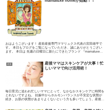
mamaluxe homeが始動！！
おはようございます！ 産前産後専門ママリュクス代表の宮田雄平で
す。 本日もブログをご覧になっていただき、誠にありがとうござい
ます。 本日は 先週の日曜日に新たにできたブランド 『mamaluxe
home』 についてお話し致します。 mam...
産後ママはスキンケアが大事！忙
産後
しいママで向け活用術！
毎日育児に追われ忙しいママにとって、なかなかスキンケアに時間を
とれないですよね。 妊娠中からホルモンバランスが不安定な状態が
続き、お肌の状態があまりよくないという方も多いでしょう。産後の
時期だからこそ気をつけたい、お肌のケアポイントをまとめました。